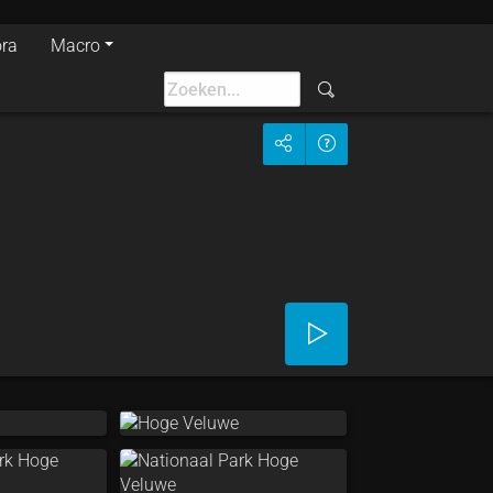
ora
Macro